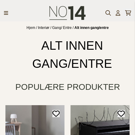
Hopp til innhold
Hjem
/
Interiør
/
Gang/ Entre
/
Alt innen gang/entre
ALT INNEN
GANG/ENTRE
POPULÆRE PRODUKTER