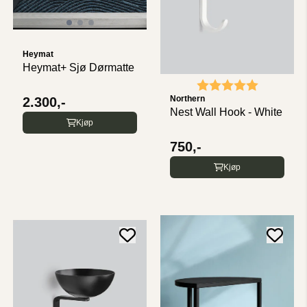
Heymat
Heymat+ Sjø Dørmatte
Karakter:
5.0 av 5 
Northern
2.300,-
Nest Wall Hook - White
Kjøp
750,-
Kjøp