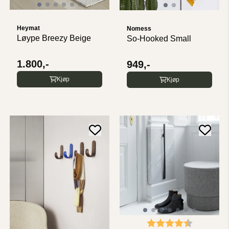
Heymat
Nomess
Løype Breezy Beige
So-Hooked Small
1.800,-
949,-
Kjøp
Kjøp
Karakter:
4.8 av 5 