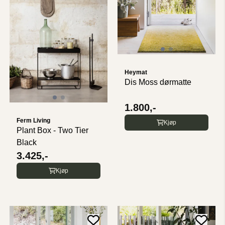
Heymat
Dis Moss dørmatte
1.800,-
Ferm Living
Kjøp
Plant Box - Two Tier
Black
3.425,-
Kjøp