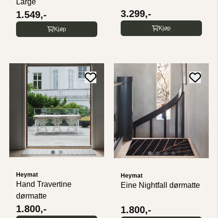
Large
3.299,-
1.549,-
Kjøp
Kjøp
Heymat
Heymat
Hand Travertine
Eine Nightfall dørmatte
dørmatte
1.800,-
1.800,-