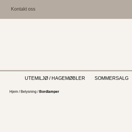
Hopp til innhold
Kontakt oss
UTEMILJØ / HAGEMØBLER
SOMMERSALG
Hjem
/
Belysning
/
Bordlamper