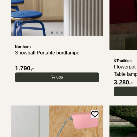
Northern
Snowball Portable bordlampe
&Tradition
Flowerpot
1.790,-
Table lam
Kjøp
3.280,-