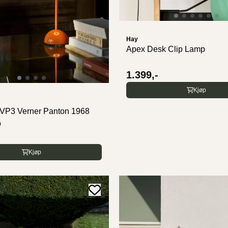
Hay
Apex Desk Clip Lamp
1.399,-
Kjøp
 VP3 Verner Panton 1968
p
Kjøp