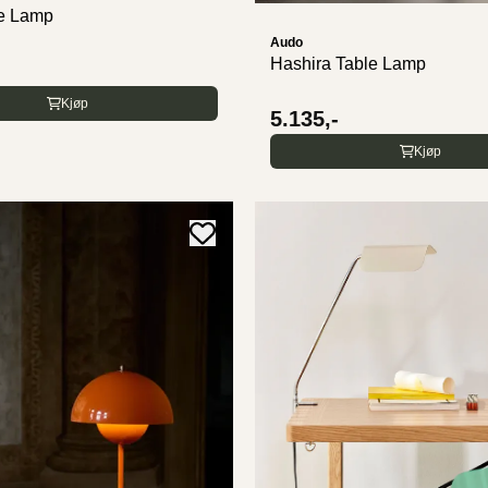
e Lamp
Audo
Hashira Table Lamp
Kjøp
5.135,-
Kjøp