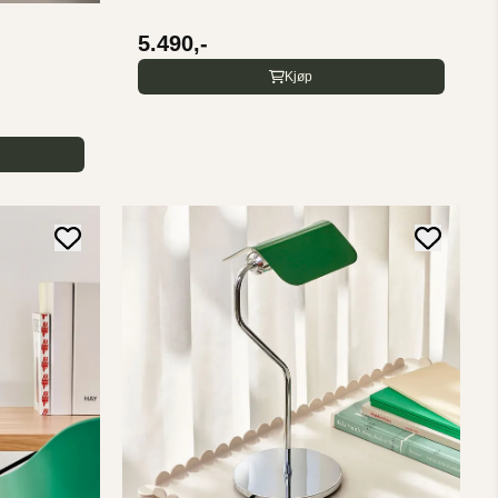
5.490,-
Kjøp