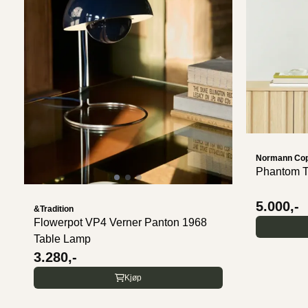
Normann Co
Phantom T
5.000,-
&Tradition
Flowerpot VP4 Verner Panton 1968
Table Lamp
3.280,-
Kjøp