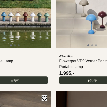
&Tradition
le Lamp
Flowerpot VP9 Verner Pant
Portable lamp
1.995,-
Kjøp
Kjøp