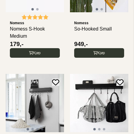
Karakter:
5.0 av 5 mulige
Nomess
Nomess
Nomess S-Hook
So-Hooked Small
Medium
179,-
949,-
Kjøp
Kjøp