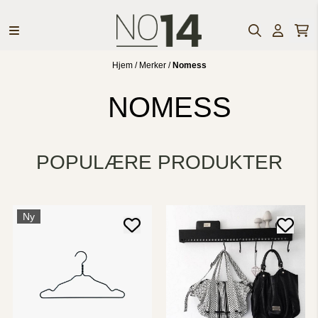
Hopp til innhold
Hjem
/
Merker
/
Nomess
NOMESS
POPULÆRE PRODUKTER
Ny