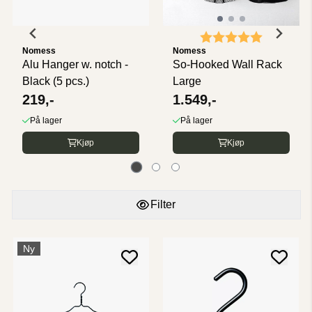
Karakter:
5.0 av 5 
Nomess
Nomess
Alu Hanger w. notch -
So-Hooked Wall Rack
Black (5 pcs.)
Large
219,-
1.549,-
På lager
På lager
Kjøp
Kjøp
Filter
Ny