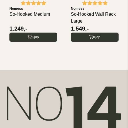
Karakter:
5.0 av 5 mulige
Karakter:
5.0 av 5 
Nomess
Nomess
So-Hooked Medium
So-Hooked Wall Rack
Large
1.249,-
1.549,-
Kjøp
Kjøp