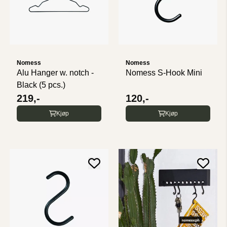
Nomess
Nomess
Alu Hanger w. notch -
Nomess S-Hook Mini
Black (5 pcs.)
219,-
120,-
Kjøp
Kjøp