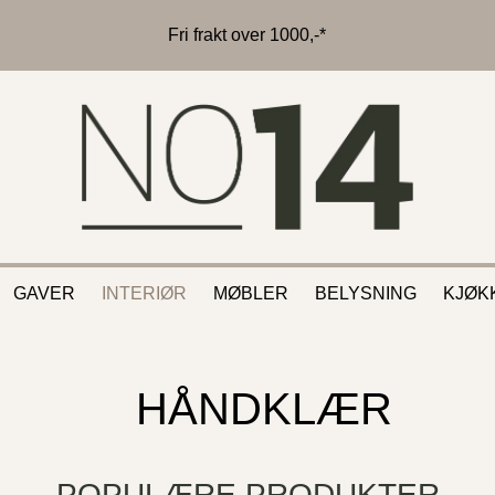
Fri frakt over 1000,-*
GAVER
INTERIØR
MØBLER
BELYSNING
KJØK
HÅNDKLÆR
POPULÆRE PRODUKTER