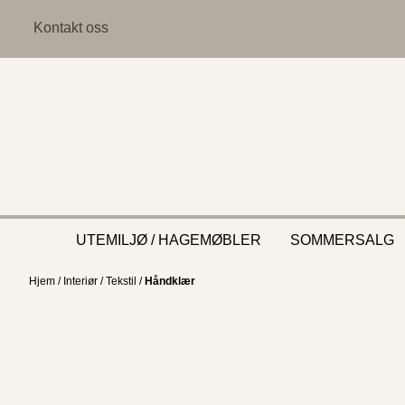
Hopp til innhold
Kontakt oss
UTEMILJØ / HAGEMØBLER
SOMMERSALG
Hjem
/
Interiør
/
Tekstil
/
Håndklær