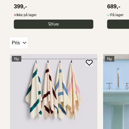
399,-
689,-
Ikke på lager
På lager
Kjøp
Pris
Ny
Ny