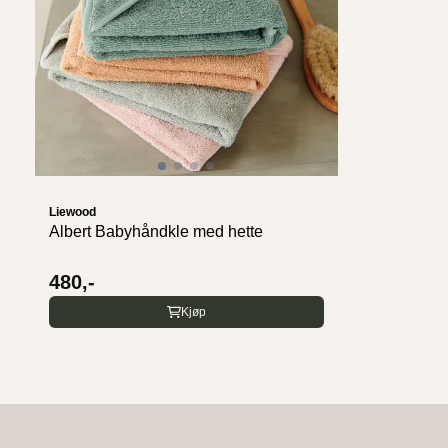
Liewood
Albert Babyhåndkle med hette
480,-
Kjøp