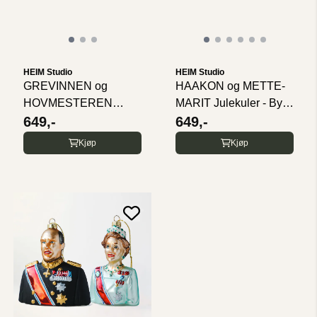
HEIM Studio
HEIM Studio
GREVINNEN og
HAAKON og METTE-
HOVMESTEREN
MARIT Julekuler - By
Julekuler - By HEIM ...
649,-
HEIM Studio
649,-
Kjøp
Kjøp