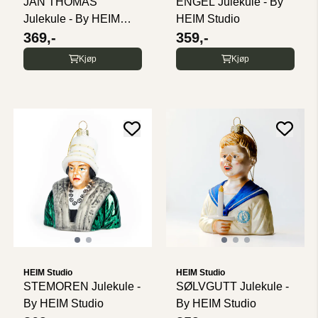
JAN THOMAS
ENGEL Julekule - By
Julekule - By HEIM
HEIM Studio
Studio
369,-
359,-
Kjøp
Kjøp
HEIM Studio
HEIM Studio
STEMOREN Julekule -
SØLVGUTT Julekule -
By HEIM Studio
By HEIM Studio