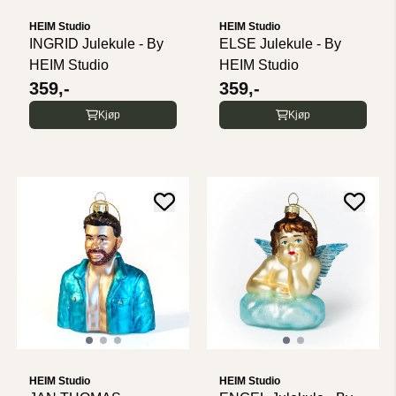
HEIM Studio
HEIM Studio
INGRID Julekule - By
ELSE Julekule - By
HEIM Studio
HEIM Studio
359,-
359,-
Kjøp
Kjøp
HEIM Studio
HEIM Studio