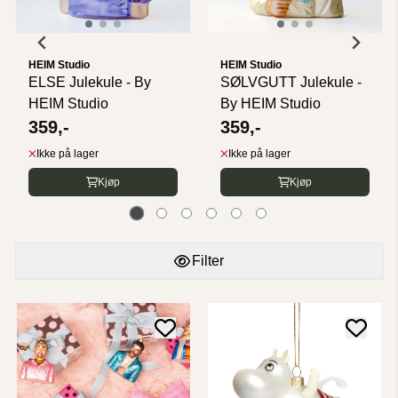
HEIM Studio
HEIM Studio
ELSE Julekule - By
SØLVGUTT Julekule -
HEIM Studio
By HEIM Studio
359,-
359,-
Ikke på lager
Ikke på lager
Kjøp
Kjøp
Filter