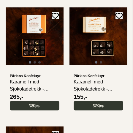
Pärlans Konfektyr
Pärlans Konfektyr
Karamell med
Karamell med
Sjokoladetrekk -
Sjokoladetrekk -
Favoritter - 12 ...
265,-
Vanilje og Havsalt ...
155,-
Kjøp
Kjøp