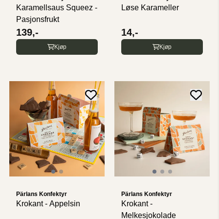
Karamellsaus Squeez -
Løse Karameller
Pasjonsfrukt
139,-
14,-
Kjøp
Kjøp
Pärlans Konfektyr
Pärlans Konfektyr
Krokant - Appelsin
Krokant -
Melkesjokolade