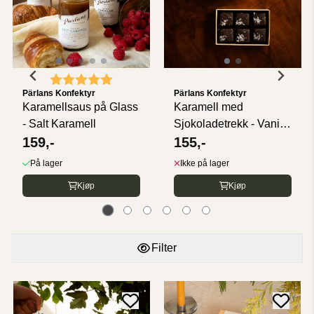
Karakter:
5.0 av 5 mulige
Pärlans Konfektyr
Pärlans Konfektyr
Karamellsaus på Glass
Karamell med
- Salt Karamell
Sjokoladetrekk - Vanilje
159,-
og Havsalt ...
155,-
På lager
Ikke på lager
Kjøp
Kjøp
Filter