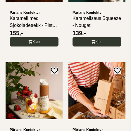
Pärlans Konfektyr
Pärlans Konfektyr
Karamell med
Karamellsaus Squeeze
Sjokoladetrekk - Pistasj
- Nougat
- 6 biter
155,-
139,-
Kjøp
Kjøp
Pärlans Konfektyr
Pärlans Konfektyr