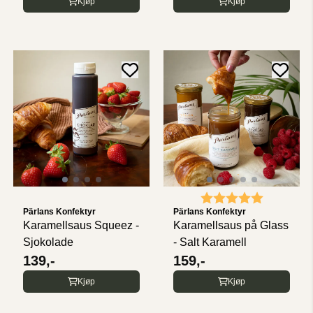
Kjøp
Kjøp
Karakter:
5.0 av 5 
Pärlans Konfektyr
Pärlans Konfektyr
Karamellsaus Squeez -
Karamellsaus på Glass
Sjokolade
- Salt Karamell
139,-
159,-
Kjøp
Kjøp