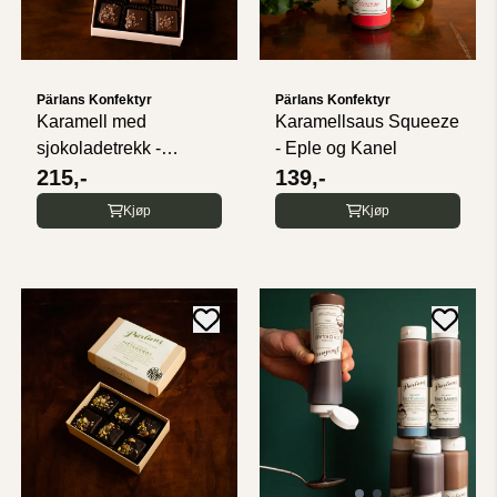
Pärlans Konfektyr
Pärlans Konfektyr
Karamell med
Karamellsaus Squeeze
sjokoladetrekk -
- Eple og Kanel
Valentines - 9 ...
215,-
139,-
Kjøp
Kjøp