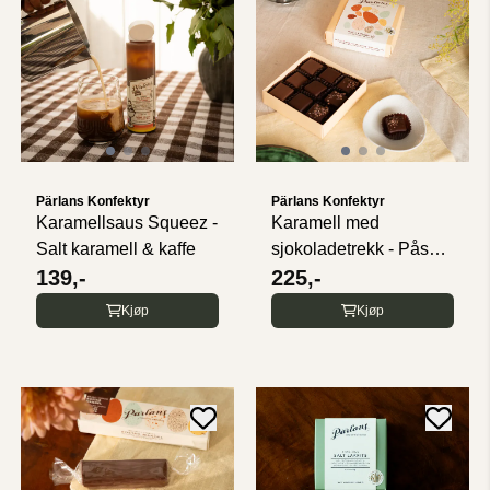
Pärlans Konfektyr
Pärlans Konfektyr
Karamellsaus Squeez -
Karamell med
Salt karamell & kaffe
sjokoladetrekk - Påske
139,-
- 9 biter
225,-
Kjøp
Kjøp