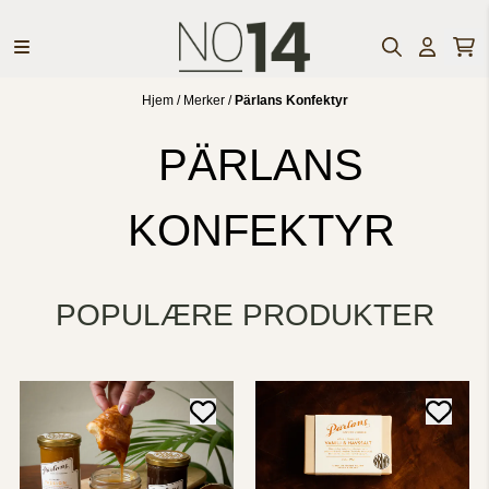
Hopp til innhold
Hjem
/
Merker
/
Pärlans Konfektyr
PÄRLANS
KONFEKTYR
POPULÆRE PRODUKTER