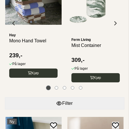
Hay
Ferm Living
Mono Hand Towel
Mist Container
239,-
309,-
På lager
På lager
Kjøp
Kjøp
Filter
Ny