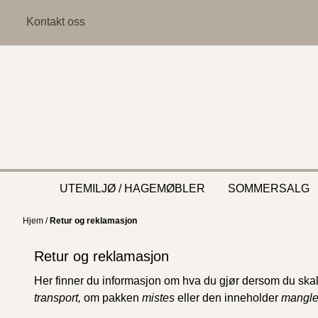
Hopp til innhold
Kontakt oss
UTEMILJØ / HAGEMØBLER
SOMMERSALG
Hjem
/
Retur og reklamasjon
Retur og reklamasjon
Her finner du informasjon om hva du gjør dersom du ska
transport,
om pakken
mistes
eller den inneholder
mangle