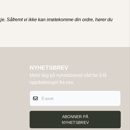
 skje. Såfremt vi ikke kan imøtekomme din ordre, hører du
NYHETSBREV
Meld deg på nyhetsbrevet vårt for å få
oppdateringer fra oss.
E-post
ABONNER PÅ
NYHETSBREV