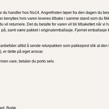
r du handler hos No14. Angrefristen løper fra den dagen du besti
n benyttes hvis varen leveres tilbake i samme stand som du fikk
l returnere. Det du betalte for varen vil bli tilbakeført når vi
 samt være pakket i originalemballasje. Fjernet emballasje kan 
i anbefaler alltid å sende returpakken som pakkepost slik at den
, er dette på eget ansvar.
nnen vare, betaler du porto selv.
ed, Bodø.