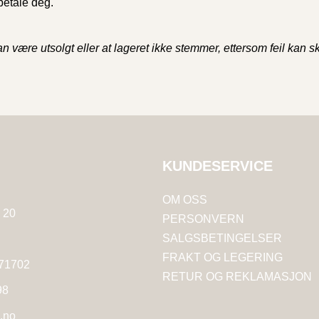
ebetale deg.
 kan være utsolgt eller at lageret ikke stemmer, ettersom feil kan
KUNDESERVICE
S
OM OSS
 20
PERSONVERN
SALGSBETINGELSER
FRAKT OG LEGERING
571702
RETUR OG REKLAMASJON
98
.no