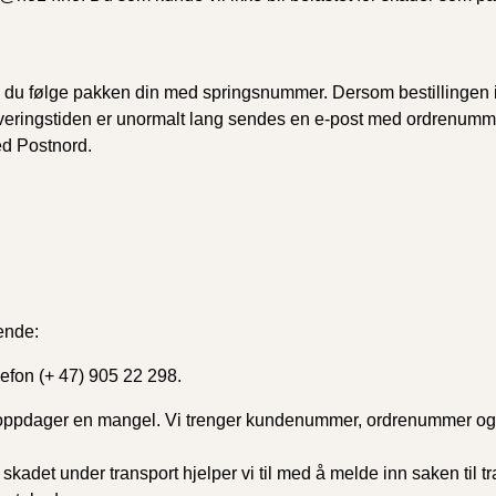
u følge pakken din med springsnummer. Dersom bestillingen ik
eringstiden er unormalt lang sendes en e-post med ordrenumme
med Postnord.
ende:
lefon (+ 47) 905 22 298.
 oppdager en mangel. Vi trenger kundenummer, ordrenummer og 
 skadet under transport hjelper vi til med å melde inn saken til tr