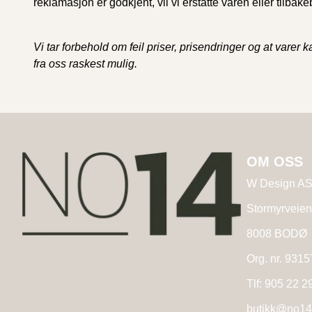
reklamasjon er godkjent, vil vi erstatte varen eller tilbak
Vi tar forbehold om feil priser, prisendringer og at varer
fra oss raskest mulig.
OM OSS
W Design A
Stormyrveien
8008 BODØ
Org. nr. 931
Tlf:
905 22 2
butikk@no14