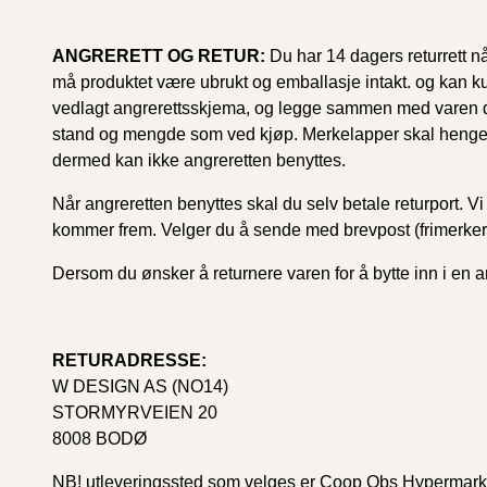
ANGRERETT OG RETUR:
Du har 14 dagers returrett nå
må produktet være ubrukt og emballasje intakt. og kan ku
vedlagt angrerettsskjema, og legge sammen med varen du vi
stand og mengde som ved kjøp. Merkelapper skal henge på,
dermed kan ikke angreretten benyttes.
Når angreretten benyttes skal du selv betale returport. V
kommer frem. Velger du å sende med brevpost (frimerker)
Dersom du ønsker å returnere varen for å bytte inn i en a
RETURADRESSE:
W DESIGN AS (NO14)
STORMYRVEIEN 20
8008 BODØ
NB! utleveringssted som velges er Coop Obs Hypermark