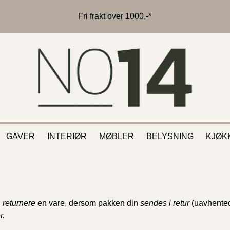
Fri frakt over 1000,-*
GAVER
INTERIØR
MØBLER
BELYSNING
KJØK
l
returnere
en vare, dersom pakken din
sendes i retur
(uavhented
r.