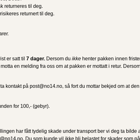
 returneres til deg.
isikeres returnert til deg.
arer.
t er satt til
7 dager.
Dersom du
ikke
henter pakken innen friste
motta en melding fra oss om at pakken er mottatt i retur. Dersom
ta kontakt på post@no14.no, så fort du mottar bekjed om at den e
nden for 100,- (gebyr).
ingen har fått tydelig skade under transport ber vi deg ta bild
no14.no. Du som kunde vil ikke bli belastet for skader som på