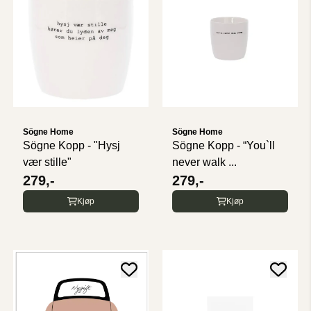
Sögne Home
Sögne Home
Sögne Kopp - "Hysj
Sögne Kopp - “You`ll
vær stille"
never walk ...
279,-
279,-
Kjøp
Kjøp