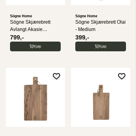
Sögne Home
Sögne Home
Sögne Skjærebrett
Sögne Skjærebrett Olai
Avlangt Akasie
- Medium
Medium
799,-
399,-
Kjøp
Kjøp