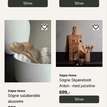
Kjøp
Kjøp
Sögne Home
Sögne Skjærebrett
Anton - med juiceline
Sögne Home
699,-
Sögne salatbestikk
Kjøp
akasietre