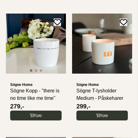
Sögne Home
Sögne Home
Sögne Kopp - "there is
Sögne T-lysholder
no time like me time"
Medium - Påskeharer
279,-
299,-
Kjøp
Kjøp