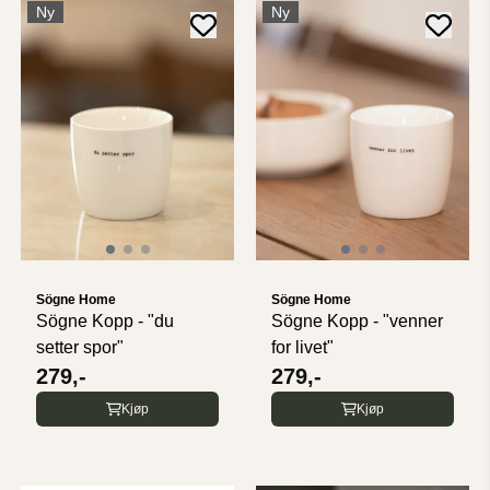
Ny
Ny
Sögne Home
Sögne Home
Sögne Kopp - "du
Sögne Kopp - "venner
setter spor"
for livet"
279,-
279,-
Kjøp
Kjøp