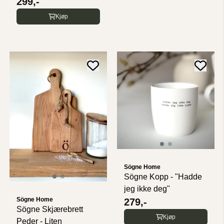
299,-
Kjøp
Sögne Home
Sögne Kopp - "Hadde
jeg ikke deg"
Sögne Home
279,-
Sögne Skjærebrett
Kjøp
Peder - Liten