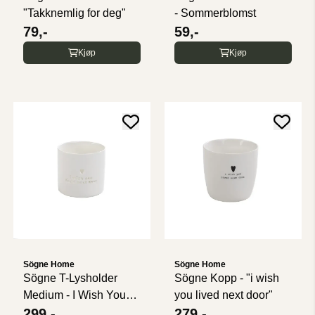
"Takknemlig for deg"
- Sommerblomst
79,-
59,-
Kjøp
Kjøp
Sögne Home
Sögne Home
Sögne T-Lysholder
Sögne Kopp - "i wish
Medium - I Wish You
you lived next door"
Lived Next ...
299,-
279,-