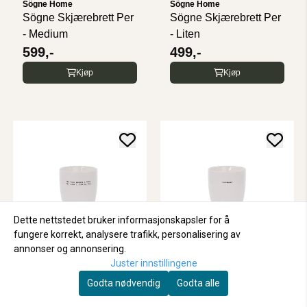
Sögne Home
Sögne Home
Sögne Skjærebrett Per
Sögne Skjærebrett Per
- Medium
- Liten
599,-
499,-
Kjøp
Kjøp
Dette nettstedet bruker informasjonskapsler for å
fungere korrekt, analysere trafikk, personalisering av
annonser og annonsering.
Juster innstillingene
Sögne Home
Sögne Home
Godta nødvendig
Godta alle
Sögne Kopp - "The
Sögne Kopp -