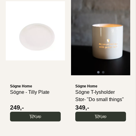
Sögne Home
Sögne Home
Sögne - Tilly Plate
Sögne T-lysholder
Stor- "Do small things"
249,-
349,-
Kjøp
Kjøp