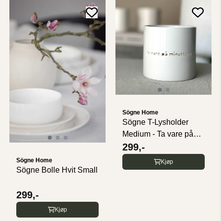
Sögne Home
Sögne T-Lysholder
Medium - Ta vare på
minuttene
299,-
Sögne Home
Kjøp
Sögne Bolle Hvit Small
299,-
Kjøp