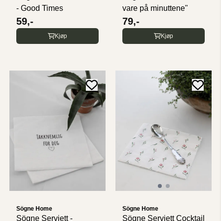
- Good Times
vare på minuttene"
59,-
79,-
Kjøp
Kjøp
Sögne Home
Sögne Home
Sögne Serviett -
Sögne Serviett Cocktail