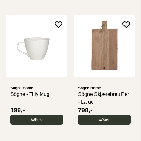
Sögne Home
Sögne Home
Sögne - Tilly Mug
Sögne Skjærebrett Per
- Large
199,-
798,-
Kjøp
Kjøp