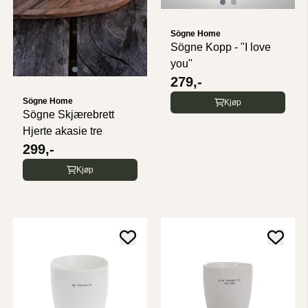
Sögne Home
Sögne Kopp - "I love
you"
279,-
Sögne Home
Kjøp
Sögne Skjærebrett
Hjerte akasie tre
299,-
Kjøp