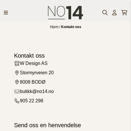
Hopp til innhold
Hjem
/
Kontakt oss
Kontakt oss
W Design AS
Stormyrveien 20
8008 BODØ
butikk@no14.no
905 22 298
Send oss en henvendelse