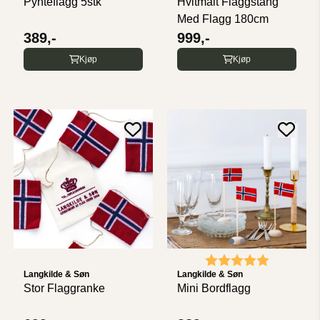
Pynteflagg 5stk
Hvitmalt Flaggstang
Med Flagg 180cm
389,-
999,-
Kjøp
Kjøp
Karakter:
5.0 av 5 
Langkilde & Søn
Langkilde & Søn
Stor Flaggranke
Mini Bordflagg