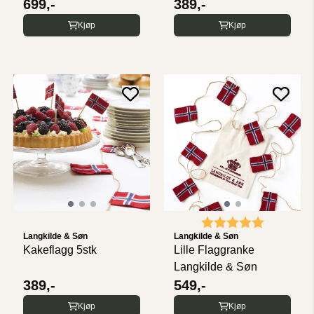
699,-
389,-
Kjøp
Kjøp
Karakter:
5.0 av 5 
Langkilde & Søn
Langkilde & Søn
Kakeflagg 5stk
Lille Flaggranke
Langkilde & Søn
389,-
549,-
Kjøp
Kjøp