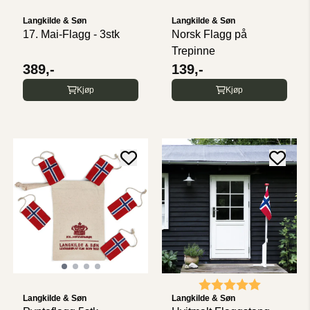
Langkilde & Søn
Langkilde & Søn
17. Mai-Flagg - 3stk
Norsk Flagg på
Trepinne
389,-
139,-
Kjøp
Kjøp
Karakter:
5.0 av 5 
Langkilde & Søn
Langkilde & Søn