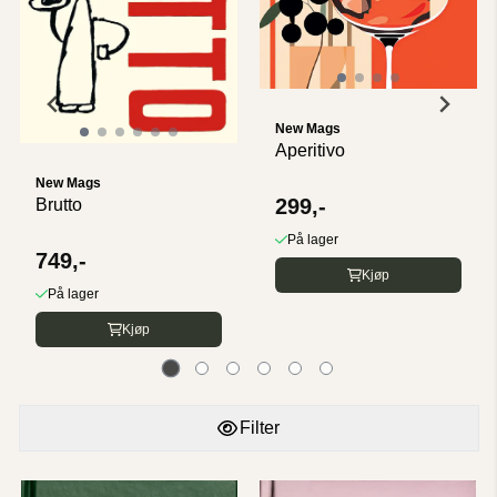
New Mags
Aperitivo
New Mags
299,-
Brutto
På lager
749,-
Kjøp
På lager
Kjøp
Filter