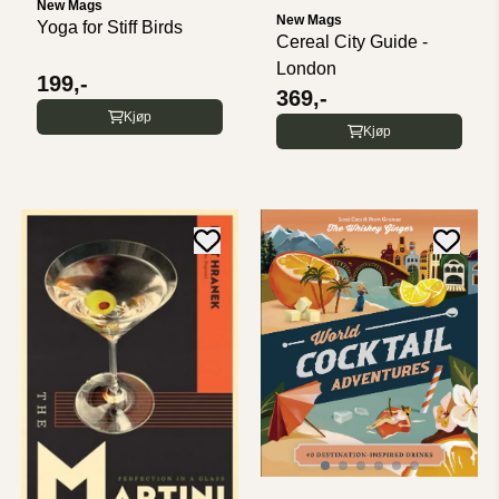
New Mags
New Mags
Yoga for Stiff Birds
Cereal City Guide -
London
199,-
369,-
Kjøp
Kjøp