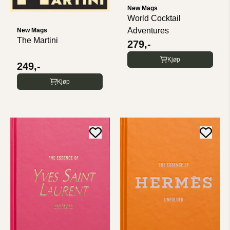
New Mags
World Cocktail
Adventures
New Mags
The Martini
279,-
Kjøp
249,-
Kjøp