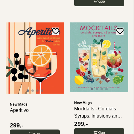
Kjøp
New Mags
New Mags
Mocktails - Cordials,
Aperitivo
Syrups, Infusions and
more
299,-
299,-
Kjøp