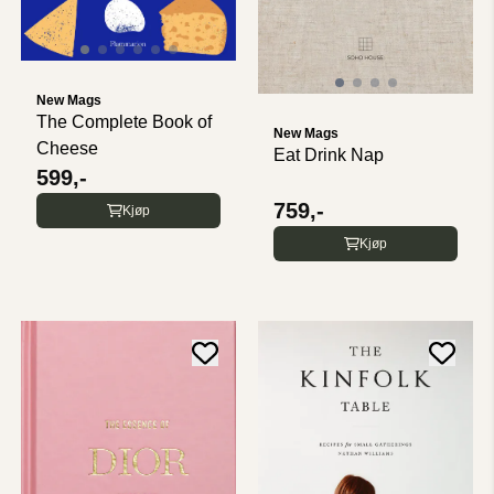
New Mags
The Complete Book of
New Mags
Cheese
Eat Drink Nap
599,-
759,-
Kjøp
Kjøp