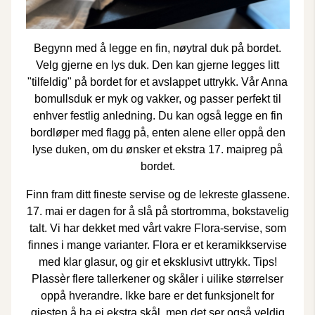
Begynn med å legge en fin, nøytral duk på bordet.
Velg gjerne en lys duk. Den kan gjerne legges litt
"tilfeldig" på bordet for et avslappet uttrykk. Vår
Anna
bomullsduk
er myk og vakker, og passer perfekt til
enhver festlig anledning. Du kan også legge en fin
bordløper med flagg
på, enten alene eller oppå den
lyse duken, om du ønsker et ekstra 17. maipreg på
bordet.
Finn fram ditt fineste servise og de lekreste glassene.
17. mai er dagen for å slå på stortromma, bokstavelig
talt. Vi har dekket med vårt vakre
Flora-servise
, som
finnes i mange varianter. Flora er et keramikkservise
med klar glasur, og gir et eksklusivt uttrykk. Tips!
Plassèr flere tallerkener og skåler i uilike størrelser
oppå hverandre. Ikke bare er det funksjonelt for
gjesten å ha ei ekstra skål, men det ser også veldig