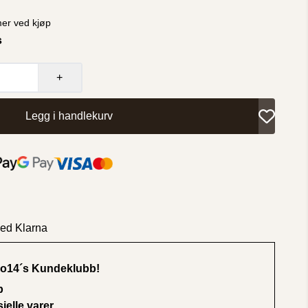
er ved kjøp
s
+
Legg i handlekurv
med Klarna
 No14´s Kundeklubb
!
p
elle varer