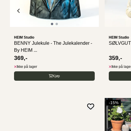
HEIM Studio
HEIM Studio
BENNY Julekule - The Julekalender -
SØLVGUTT 
By HEIM ...
369,-
359,-
Ikke på lager
Ikke på lage
Kjøp
-15%