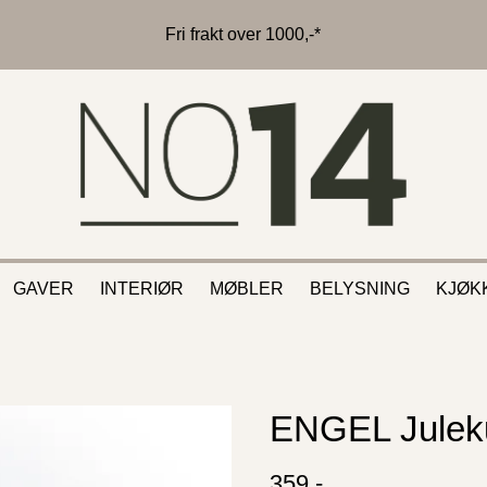
Fri frakt over 1000,-*
GAVER
INTERIØR
MØBLER
BELYSNING
KJØK
ENGEL Juleku
359,-