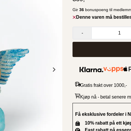
Gir
36
bonuspoeng til medlemm
Denne varen må bestille
-
Gratis frakt over 1000,-
Kjøp nå - betal senere 
Få eksklusive fordeler i
10% rabatt på ett kjø
Fast rabatt på essensi