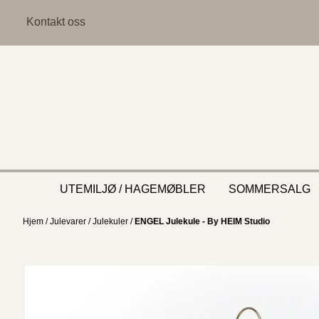
Hopp til innhold
Kontakt oss
UTEMILJØ / HAGEMØBLER
SOMMERSALG
Hjem
/
Julevarer
/
Julekuler
/
ENGEL Julekule - By HEIM Studio