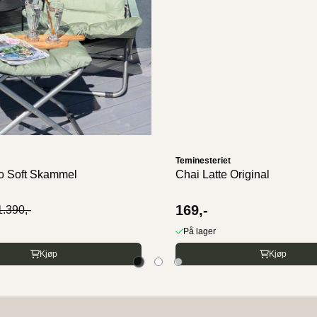
Teminesteriet
o Soft Skammel
Chai Latte Original
169,-
1.390,-
På lager
Kjøp
Kjøp