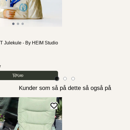
HEIM Studio
Julekule - By HEIM Studio
MUMMIMAMMA Julekule -
by HEIM
399,-
r
Ikke på lager
Kjøp
Kjøp
Kunder som så på dette så også på