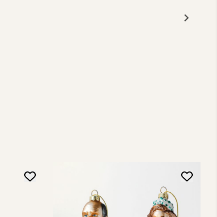
HEIM Studio
 MOOMIN
STEMOREN Julekule - By HEIM
Studio
369,-
På lager
Kjøp