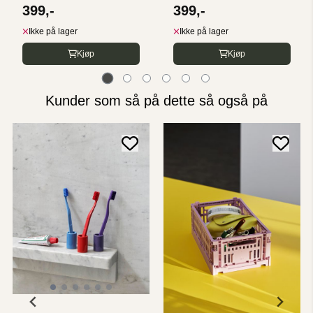
HEIM
399,-
399,-
Ikke på lager
Ikke på lager
Kjøp
Kjøp
Kunder som så på dette så også på