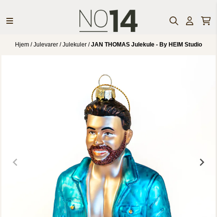
Hopp til innhold
Hjem
/
Julevarer
/
Julekuler
/
JAN THOMAS Julekule - By HEIM Studio