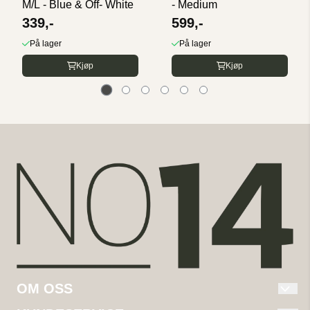
M/L - Blue & Off- White
- Medium
339,-
599,-
På lager
På lager
Kjøp
Kjøp
OM OSS