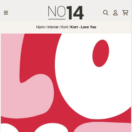
Hopp til innhold
Hjem
/
Interiør
/
Kort
/
Kort - Love You