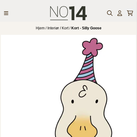
Hopp til innhold
Hjem
/
Interiør
/
Kort
/
Kort - Silly Goose