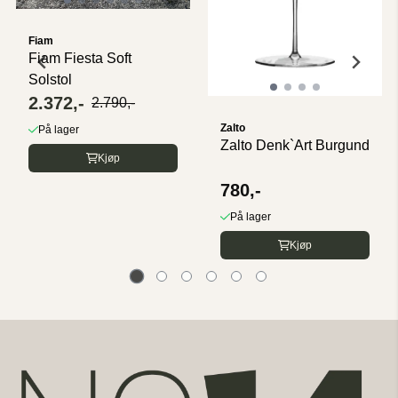
Fiam
Fiam Fiesta Soft
Solstol
2.372,-
2.790,-
Zalto
På lager
Zalto Denk`Art Burgund
Kjøp
780,-
På lager
Kjøp