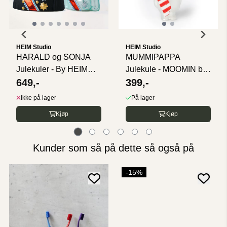
HEIM Studio
HEIM Studio
HARALD og SONJA
MUMMIPAPPA
Julekuler - By HEIM
Julekule - MOOMIN by
Studio
649,-
HEIM
399,-
Ikke på lager
På lager
Kjøp
Kjøp
Kunder som så på dette så også på
-15%