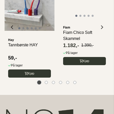
Fiam
Fiam Chico Soft
Skammel
Hay
1.182,-
Tannbørste HAY
1.390,-
På lager
59,-
Kjøp
På lager
Kjøp