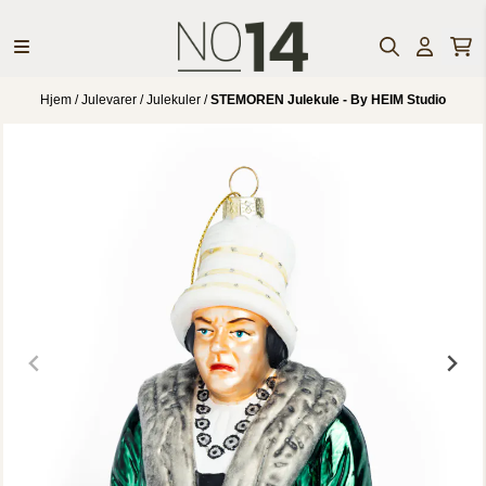
Hopp til innhold
Hjem
/
Julevarer
/
Julekuler
/
STEMOREN Julekule - By HEIM Studio